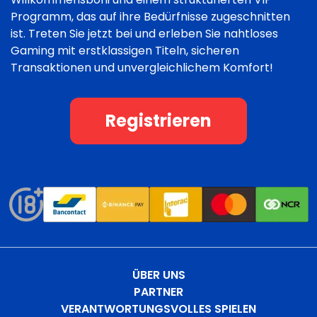
Programm, das auf ihre Bedürfnisse zugeschnitten
ist. Treten Sie jetzt bei und erleben Sie nahtloses
Gaming mit erstklassigen Titeln, sicheren
Transaktionen und unvergleichlichem Komfort!
Registrieren
ÜBER UNS
PARTNER
VERANTWORTUNGSVOLLES SPIELEN