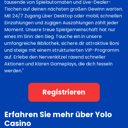
tausende von Spielautomaten und Live-Dealer-
Tischen auf deinen nächsten großen Gewinn warten.
Mit 24/7 Zugang über Desktop oder mobil, schnellen
Einzahlungen und zügigen Auszahlungen zählt jeder
Moment. Unsere treue Spielgemeinschaft hat nur
eines im Sinn: den Sieg. Tauche ein in unsere
umfangreiche Bibliothek, sichere dir attraktive Boni
und steige mit einem strukturierten VIP-Programm
auf. Erlebe den Nervenkitzel rasend schneller
Aktionen und klaren Gameplays, die dich fesseln
werden."
Registrieren
Erfahren Sie mehr über Yolo
Casino