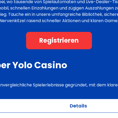
o bei, wo tausende von Spielautomaten und Live-Dealer-
obil, schnellen Einzahlungen und zügigen Auszahlungen z
ieg. Tauche ein in unsere umfangreiche Bibliothek, sichere
Nervenkitzel rasend schneller Aktionen und klaren Gamepl
Registrieren
ber Yolo Casino
unvergleichliche Spielerlebnisse gegründet, mit dem klar
Details