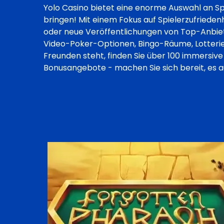
Yolo Casino bietet eine enorme Auswahl an S
bringen! Mit einem Fokus auf Spielerzufrieden
oder neue Veröffentlichungen von Top-Anbiet
Video-Poker-Optionen, Bingo-Räume, Lotteri
Freunden steht, finden Sie über 100 immersive
Bonusangebote - machen Sie sich bereit, es au