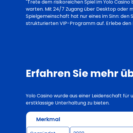
"Trete dem risikoreichen Spiel im Yolo Casin
warten. Mit 24/7 Zugang über Desktop oder m
Spielgemeinschaft hat nur eines im Sinn: den S
strukturierten VIP-Programm auf. Erlebe den 
Erfahren Sie mehr ü
Yolo Casino wurde aus einer Leidenschaft für 
erstklassige Unterhaltung zu bieten.
Merkmal