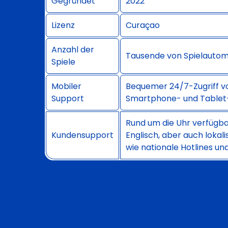
Gegründet
2022
Lizenz
Curaçao
Anzahl der
Tausende von Spielautom
Spiele
Mobiler
Bequemer 24/7-Zugriff vo
Support
Smartphone- und Tablet-
Rund um die Uhr verfügbar
Kundensupport
Englisch, aber auch lokal
wie nationale Hotlines un