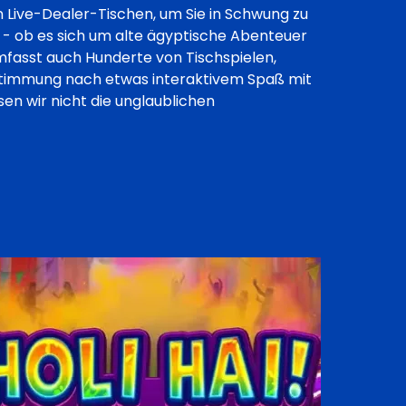
 Live-Dealer-Tischen, um Sie in Schwung zu
r - ob es sich um alte ägyptische Abenteuer
fasst auch Hunderte von Tischspielen,
Stimmung nach etwas interaktivem Spaß mit
en wir nicht die unglaublichen