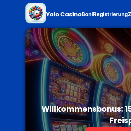
Yolo Casino
Boni
Registrierung
Z
Willkommensbonus: 150
Freis