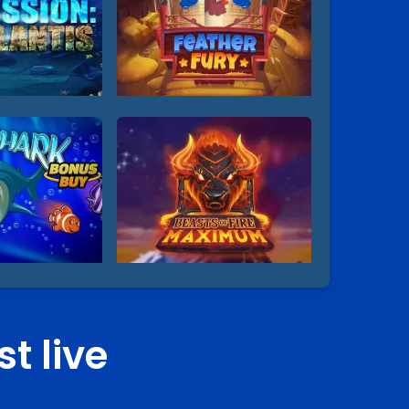
t live