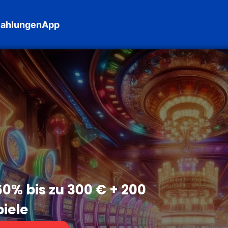
ahlungen
App
% bis zu 300 € + 200
piele