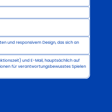
en und responsivem Design, das sich an
ktionszeit) und E-Mail, hauptsächlich auf
sationen für verantwortungsbewusstes Spielen