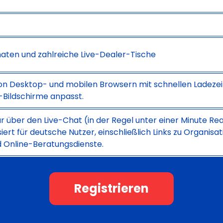
aten und zahlreiche Live-Dealer-Tische
n Desktop- und mobilen Browsern mit schnellen Ladezeit
Bildschirme anpasst.
 über den Live-Chat (in der Regel unter einer Minute Rea
isiert für deutsche Nutzer, einschließlich Links zu Organi
d Online-Beratungsdienste.
Registrieren