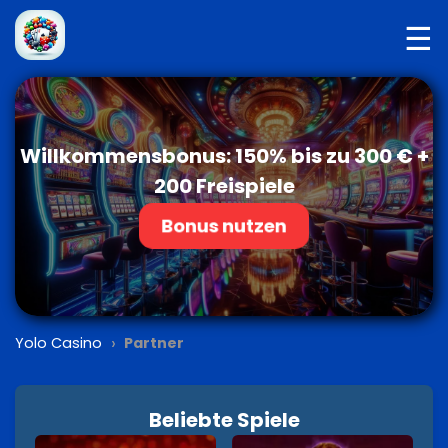
☰
Willkommensbonus: 150% bis zu 300 € +
200 Freispiele
Bonus nutzen
›
Yolo Casino
Partner
Beliebte Spiele